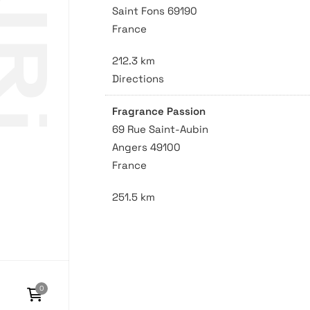
Saint Fons 69190
France
S
212.3 km
Directions
Fragrance Passion
69 Rue Saint-Aubin
Angers 49100
France
251.5 km
Directions
Fragrance Passion
34 Rue du Minage
La Rochelle 17000
0
France